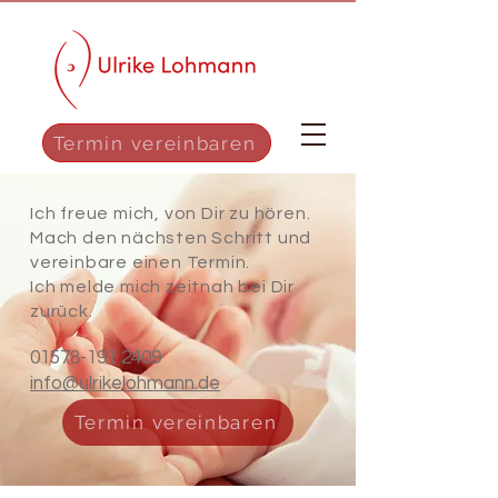
Termin vereinbaren
Ich freue mich, von Dir zu hören.
Mach den nächsten Schritt und
vereinbare einen Termin.
Ich melde m
ich zeitnah bei Dir
zurück.
01578-191 2409
info@ulrikelohmann.de
Termin vereinbaren